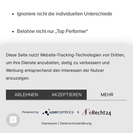
Ignoriere nicht die individuellen Unterschiede
Belohne nicht nur „Top Performer“
Verlasse dich nicht ausschließlich auf Boni
Diese Seite nutzt Website-Tracking-Technologien von Dritten,
um ihre Dienste anzubieten, stetig zu verbessern und
Unterschätze nie die Macht von echter Führung
Werbung entsprechend den Interessen der Nutzer
anzuzeigen.
Worauf es wirklich
ankommt: Incentives
ABLEHNEN
AKZEPTIEREN
MEHR
überdenken – Motivation
neu denken
Powered by
&
Impressum
|
Datenschutzerklärung
Incentives sind kein Allheilmittel. Sie können
kurzfristig pushen, ja – aber sie schaffen keine