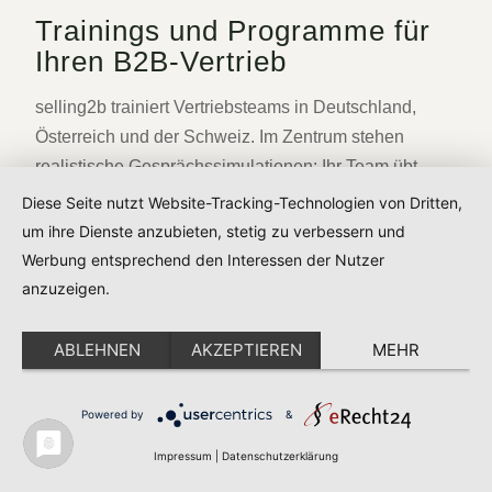
Trainings und Programme für
Ihren B2B-Vertrieb
selling2b trainiert Vertriebsteams in Deutschland,
Österreich und der Schweiz. Im Zentrum stehen
realistische Gesprächssimulationen: Ihr Team übt
echte Kundensituationen, bis souveränes Verhalten
Diese Seite nutzt Website-Tracking-Technologien von Dritten,
sitzt. Das gibt es in diesen Formaten:
um ihre Dienste anzubieten, stetig zu verbessern und
Werbung entsprechend den Interessen der Nutzer
anzuzeigen.
🏢
ABLEHNEN
AKZEPTIEREN
MEHR
Inhouse Vertriebstraining
Exklusiv für Ihr Team, ab 6 Teilnehmern. Ihre
Powered by
&
Branche, Ihre Kunden, Ihre echten Fälle. Bei Ihnen
Impressum
|
Datenschutzerklärung
vor Ort, im Tagungshotel oder online.