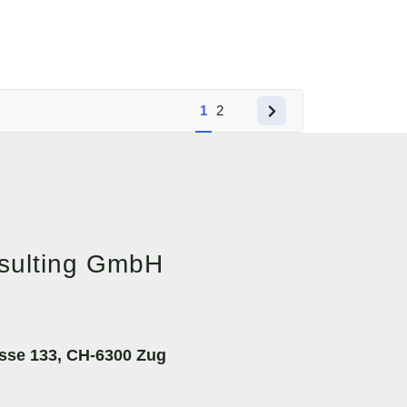
1
2
nsulting GmbH
sse 133, CH-6300 Zug