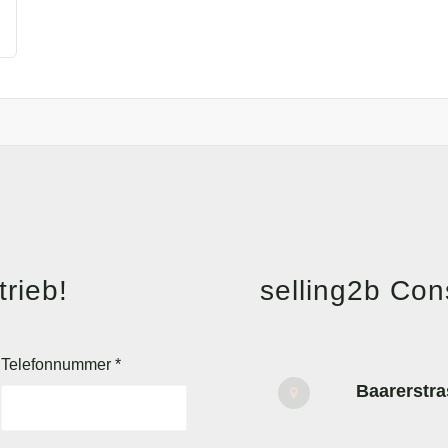
rieb!
selling2b Co
Telefonnummer
*
Baarerstra