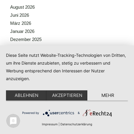
August 2026
Juni 2026
März 2026
Januar 2026
Dezember 2025
November 2025
Diese Seite nutzt Website-Tracking-Technologien von Dritten,
Oktober 2025
um ihre Dienste anzubieten, stetig zu verbessern und
September 2025
Werbung entsprechend den Interessen der Nutzer
August 2025
anzuzeigen.
Juli 2025
Juni 2025
ABLEHNEN
AKZEPTIEREN
MEHR
Mai 2025
April 2025
Dezember 2024
Powered by
&
August 2024
Impressum
|
Datenschutzerklärung
Juli 2024