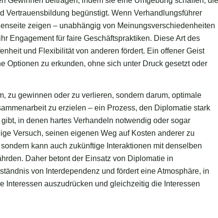
igen Gewinnen beitragen, indem sie eine Umgebung schaffen, di
d Vertrauensbildung begünstigt. Wenn Verhandlungsführer
egenseite zeigen – unabhängig von Meinungsverschiedenheiten
 ihr Engagement für faire Geschäftspraktiken. Diese Art des
nheit und Flexibilität von anderen fördert. Ein offener Geist
ene Optionen zu erkunden, ohne sich unter Druck gesetzt oder
m, zu gewinnen oder zu verlieren, sondern darum, optimale
ammenarbeit zu erzielen – ein Prozess, den Diplomatie stark
n gibt, in denen hartes Verhandeln notwendig oder sogar
ändige Versuch, seinen eigenen Weg auf Kosten anderer zu
 sondern kann auch zukünftige Interaktionen mit denselben
hrden. Daher betont der Einsatz von Diplomatie in
ständnis von Interdependenz und fördert eine Atmosphäre, in
ihre Interessen auszudrücken und gleichzeitig die Interessen