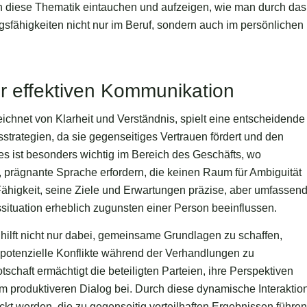
r in diese Thematik eintauchen und aufzeigen, wie man durch das
sfähigkeiten nicht nur im Beruf, sondern auch im persönlichen
r effektiven Kommunikation
chnet von Klarheit und Verständnis, spielt eine entscheidende
strategien, da sie gegenseitiges Vertrauen fördert und den
ies ist besonders wichtig im Bereich des Geschäfts, wo
 prägnante Sprache erfordern, die keinen Raum für Ambiguität
Fähigkeit, seine Ziele und Erwartungen präzise, aber umfassen
ituation erheblich zugunsten einer Person beeinflussen.
hilft nicht nur dabei, gemeinsame Grundlagen zu schaffen,
 potenzielle Konflikte während der Verhandlungen zu
tschaft ermächtigt die beteiligten Parteien, ihre Perspektiven
em produktiveren Dialog bei. Durch diese dynamische Interaktio
t werden, die zu gegenseitig vorteilhaften Ergebnissen führen